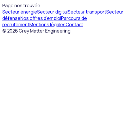
Page non trouvée.
Secteur énergie
Secteur digital
Secteur transport
Secteur
défense
Nos offres d'emploi
Parcours de
recrutement
Mentions légales
Contact
©
2026
Grey Matter Engineering